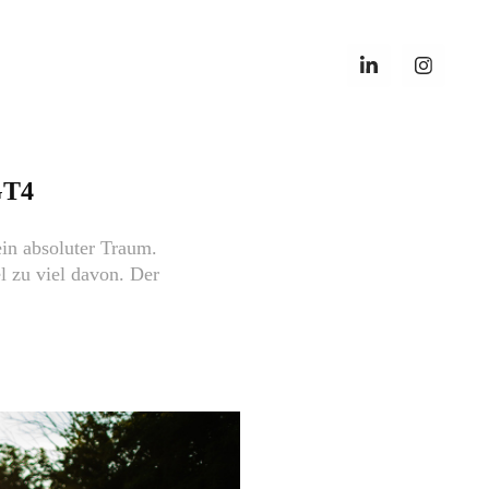
GT4
in absoluter Traum.
el zu viel davon. Der