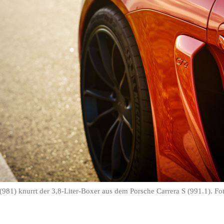
81) knurrt der 3,8-Liter-Boxer aus dem Porsche Carrera S (991.1). 