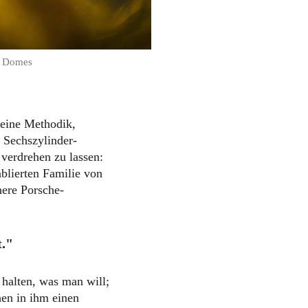
n Domes
eine Methodik,
, Sechszylinder-
verdrehen zu lassen:
blierten Familie von
here Porsche-
t."
alten, was man will;
hen in ihm einen