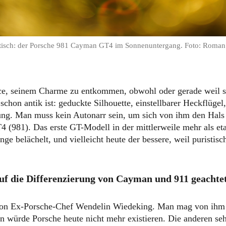
isch: der Porsche 981 Cayman GT4 im Sonnenuntergang. Foto: Roma
e, seinem Charme zu entkommen, obwohl oder gerade weil s
 schon antik ist: geduckte Silhouette, einstellbarer Heckflügel
ng. Man muss kein Autonarr sein, um sich von ihm den Hals 
(981). Das erste GT-Modell in der mittlerweile mehr als eta
e belächelt, und vielleicht heute der bessere, weil puristisc
f die Differenzierung von Cayman und 911 geachte
on Ex-Porsche-Chef Wendelin Wiedeking. Man mag von ihm h
hn würde Porsche heute nicht mehr existieren. Die anderen se